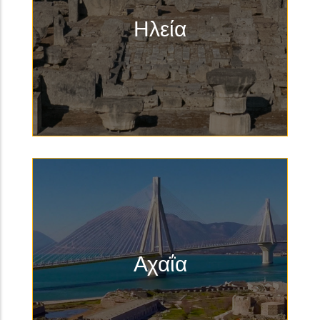
Ηλεία
Αχαΐα