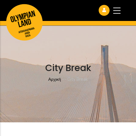
City Break
Breadcrumb
Αρχική
-
-
City Break